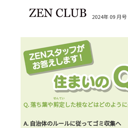
2024年 09 月号 
せんてい
Q.
落ち葉や
剪定
した枝などはどのように
A.
自治体のルールに従ってゴミ収集へ