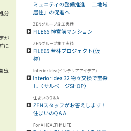
ミュニティの整備推進 「二地域
居住」の促進へ
処分
ZENグループ施工実績
FILE66 神宮前マンション
定が
ZENグループ施工実績
前に
FILE65 若林プロジェクト(仮
称）
害虫
Interior Idea(インテリアアイデア)
interior idea 32 物々交換で宝探
し〈サルベージSHOP〉
住まいのQ＆A
ZENスタッフがお答えします！
住まいのQ＆A
For A HEALTHY LIFE