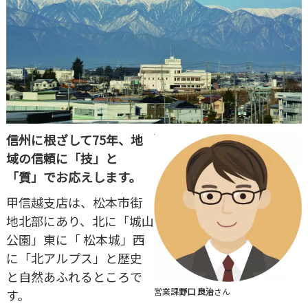
信州に根ざして75年、地
域の信頼に「技」と
「質」でお応えします。
甲信越支店は、松本市街
地北部にあり、北に「城山
公園」東に「 松本城」西
に「北アルプス」と歴史
と自然あふれるところで
営業課
野口 良治
さん
す。