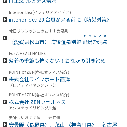
FILE59 ルピナス清水
Interior Idea(インテリアアイデア)
interior idea 29 台風が来る前に〈防災対策〉
休日リフレッシュのおすすめ温泉
あすかのゆ
〈愛媛県松山市〉 道後温泉別館
飛鳥乃湯泉
For A HEALTHY LIFE
薄着の季節も怖くない！おなかの引き締め
POINT of ZEN(各社オフィス紹介)
株式会社ライフポート西洋
プロパティマネジメント部
POINT of ZEN(各社オフィス紹介)
株式会社 ZENウェルネス
アシステッドリビング川越
美味しいおすすめ 地元自慢
安曇野〈長野県〉、葉山 〈神奈川県〉、名古屋