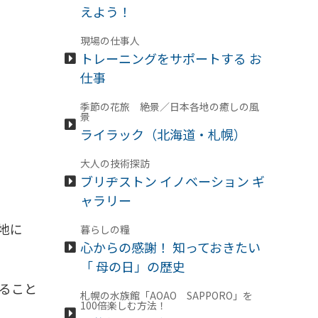
えよう！
現場の仕事人
トレーニングをサポートする お
仕事
季節の花旅 絶景／日本各地の癒しの風
景
ライラック（北海道・札幌）
大人の技術探訪
ブリヂストン イノベーション ギ
ャラリー
地に
暮らしの糧
心からの感謝！ 知っておきたい
「 母の日」の歴史
作ること
札幌の水族館「AOAO SAPPORO」を
100倍楽しむ方法！