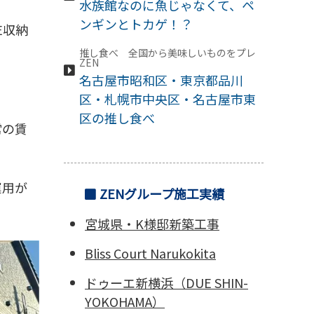
水族館なのに魚じゃなくて、ペ
ンギンとトカゲ！？
E収納
推し食べ 全国から美味しいものをプレ
ZEN
名古屋市昭和区・東京都品川
区・札幌市中央区・名古屋市東
区の推し食べ
常の賃
。
運用が
ZENグループ施工実績
宮城県・K様邸新築工事
Bliss Court Narukokita
ドゥーエ新横浜
（DUE SHIN-
YOKOHAMA）