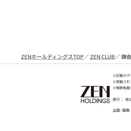
ZENホールディングスTOP
ZEN CLUB
鎌
記載のデ
掲載され
無断転載
発行：
株
企画･編集