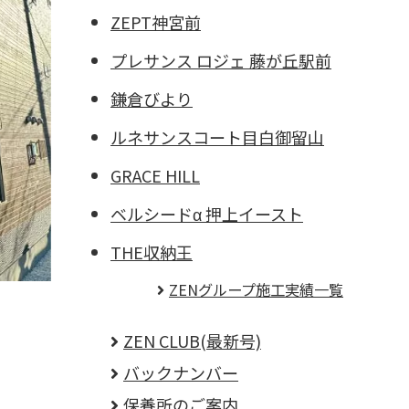
ZEPT神宮前
プレサンス ロジェ 藤が丘駅前
鎌倉びより
ルネサンスコート目白御留山
GRACE HILL
ベルシードα 押上イースト
THE収納王
ZENグループ施工実績一覧
ZEN CLUB(最新号)
バックナンバー
保養所のご案内