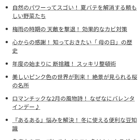
自然のパワーってスゴい！ 夏バテを解消する頼も
しい野菜たち
梅雨の時期の 天敵を撃退！ 効果的なカビ対策
心からの感謝！ 知っておきたい「 母の日」の歴
史
年度の始まりに 断捨離！ スッキリ整頓術
美しいピンク色の世界が到来！ 絶景が見られる桜
の名所
ロマンチックな2月の風物詩！ なぜなにバレンタ
インデー♪
『あるある』悩みを解決！ 冬に使える便利な豆知
識