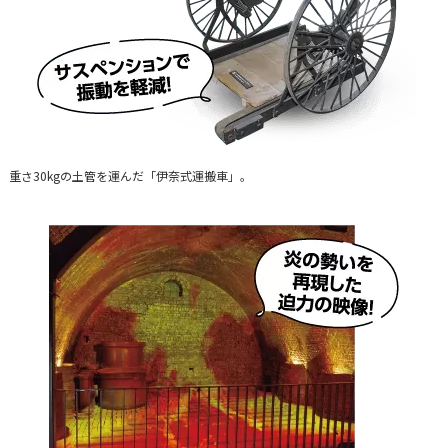
重さ30kgの土管を運んだ「伊奈式運搬車」。