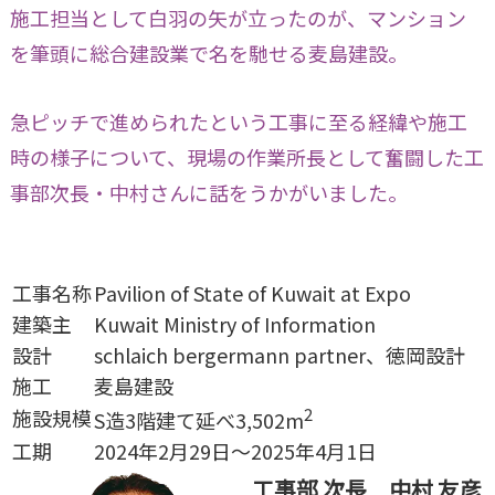
施工担当として白羽の矢が立ったのが、マンション
を筆頭に総合建設業で名を馳せる麦島建設。
急ピッチで進められたという工事に至る経緯や施工
時の様子について、現場の作業所長として奮闘した工
事部次長・中村さんに話をうかがいました。
工事名称
Pavilion of State of Kuwait at Expo
建築主
Kuwait Ministry of Information
設計
schlaich bergermann partner、徳岡設計
施工
麦島建設
2
施設規模
S造3階建て延べ3,502m
工期
2024年2月29日～2025年4月1日
工事部 次長 中村 友彦