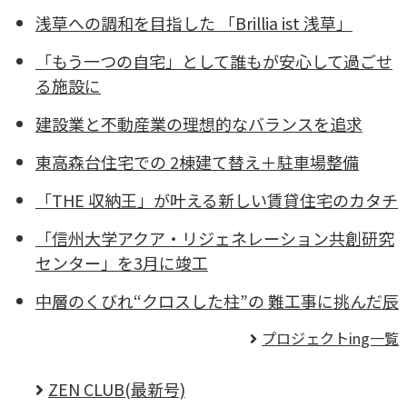
浅草への調和を目指した 「Brillia ist 浅草」
「もう一つの自宅」として誰もが安心して過ごせ
る施設に
建設業と不動産業の理想的なバランスを追求
東高森台住宅での 2棟建て替え＋駐車場整備
「THE 収納王」が叶える新しい賃貸住宅のカタチ
「信州大学アクア・リジェネレーション共創研究
センター」を3月に竣工
中層のくびれ“クロスした柱”の 難工事に挑んだ辰
プロジェクトing一覧
ZEN CLUB(最新号)