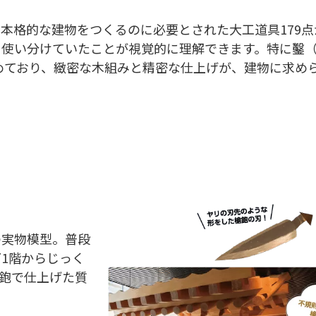
本格的な建物をつくるのに必要とされた大工道具179点
を使い分けていたことが視覚的に理解できます。特に鑿
占めており、緻密な木組みと精密な仕上げが、建物に求め
る
の実物模型。普段
1階からじっく
鉋で仕上げた質