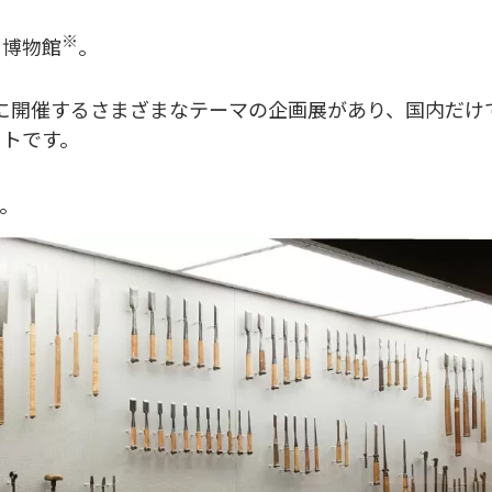
※
う博物館
。
に開催するさまざまなテーマの企画展があり、国内だけ
ットです。
。