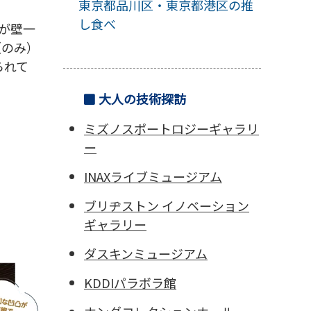
東京都品川区・東京都港区の推
し食べ
が壁一
（のみ）
られて
大人の技術探訪
ミズノスポートロジーギャラリ
ー
INAXライブミュージアム
ブリヂストン イノベーション
ギャラリー
ダスキンミュージアム
KDDIパラボラ館