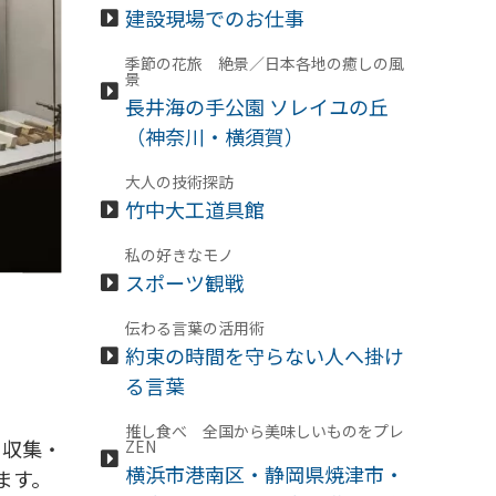
建設現場でのお仕事
季節の花旅 絶景／日本各地の癒しの風
景
長井海の手公園 ソレイユの丘
（神奈川・横須賀）
大人の技術探訪
竹中大工道具館
私の好きなモノ
スポーツ観戦
伝わる言葉の活用術
約束の時間を守らない人へ掛け
る言葉
推し食べ 全国から美味しいものをプレ
て収集・
ZEN
横浜市港南区・静岡県焼津市・
ます。