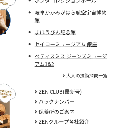
ホンダコレクションホール
岐阜かかみがはら航空宇宙博物
館
まほうびん記念館
セイコーミュージアム 銀座
ベティスミス ジーンズミュージ
アム1&2
大人の技術探訪一覧
ZEN CLUB(最新号)
バックナンバー
保養所のご案内
ZENグループ各社紹介